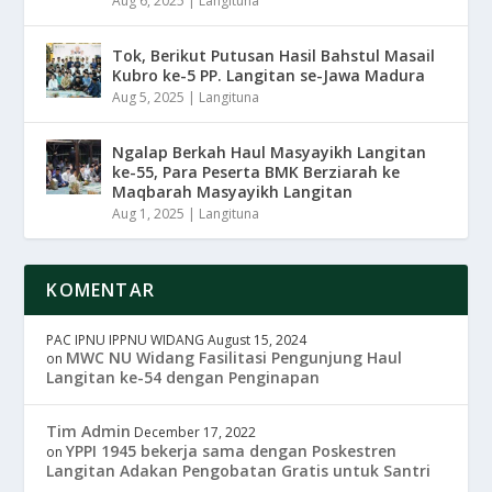
Aug 6, 2025
|
Langituna
Tok, Berikut Putusan Hasil Bahstul Masail
Kubro ke-5 PP. Langitan se-Jawa Madura
Aug 5, 2025
|
Langituna
Ngalap Berkah Haul Masyayikh Langitan
ke-55, Para Peserta BMK Berziarah ke
Maqbarah Masyayikh Langitan
Aug 1, 2025
|
Langituna
KOMENTAR
PAC IPNU IPPNU WIDANG
August 15, 2024
MWC NU Widang Fasilitasi Pengunjung Haul
on
Langitan ke-54 dengan Penginapan
Tim Admin
December 17, 2022
YPPI 1945 bekerja sama dengan Poskestren
on
Langitan Adakan Pengobatan Gratis untuk Santri