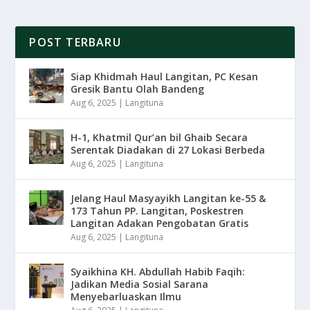
POST TERBARU
Siap Khidmah Haul Langitan, PC Kesan
Gresik Bantu Olah Bandeng
Aug 6, 2025
|
Langituna
H-1, Khatmil Qur’an bil Ghaib Secara
Serentak Diadakan di 27 Lokasi Berbeda
Aug 6, 2025
|
Langituna
Jelang Haul Masyayikh Langitan ke-55 &
173 Tahun PP. Langitan, Poskestren
Langitan Adakan Pengobatan Gratis
Aug 6, 2025
|
Langituna
Syaikhina KH. Abdullah Habib Faqih:
Jadikan Media Sosial Sarana
Menyebarluaskan Ilmu