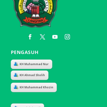
PENGASUH
KH Muhammad Nur
KH Ahmad Sholih
KH Muhammad Khozin