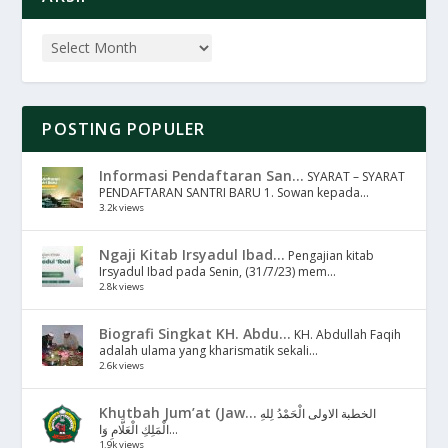
POSTING POPULER
Informasi Pendaftaran San...
SYARAT – SYARAT
PENDAFTARAN SANTRI BARU 1. Sowan kepada...
3.2k views
Ngaji Kitab Irsyadul Ibad...
Pengajian kitab
Irsyadul Ibad pada Senin, (31/7/23) mem...
2.8k views
Biografi Singkat KH. Abdu...
KH. Abdullah Faqih
adalah ulama yang kharismatik sekali...
2.6k views
Khutbah Jum’at (Jaw...
الخطبة الاولى الْحَمْدُ لِلهِ
الْمَلِكِ الْعَلَّامِ وَا...
1.9k views