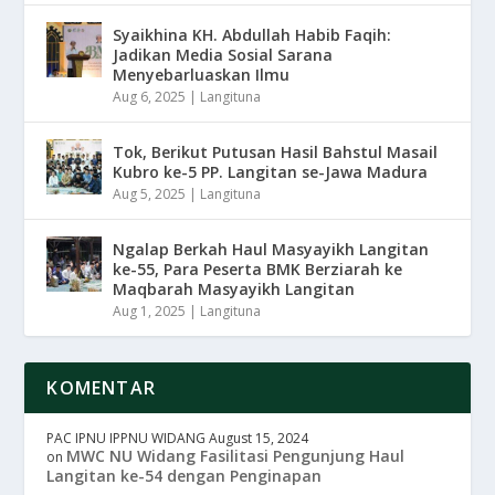
Syaikhina KH. Abdullah Habib Faqih:
Jadikan Media Sosial Sarana
Menyebarluaskan Ilmu
Aug 6, 2025
|
Langituna
Tok, Berikut Putusan Hasil Bahstul Masail
Kubro ke-5 PP. Langitan se-Jawa Madura
Aug 5, 2025
|
Langituna
Ngalap Berkah Haul Masyayikh Langitan
ke-55, Para Peserta BMK Berziarah ke
Maqbarah Masyayikh Langitan
Aug 1, 2025
|
Langituna
KOMENTAR
PAC IPNU IPPNU WIDANG
August 15, 2024
MWC NU Widang Fasilitasi Pengunjung Haul
on
Langitan ke-54 dengan Penginapan