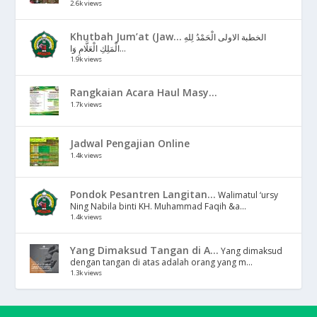
2.6k views
Khutbah Jum’at (Jaw...
الخطبة الاولى الْحَمْدُ لِلهِ
الْمَلِكِ الْعَلَّامِ وَا...
1.9k views
Rangkaian Acara Haul Masy...
1.7k views
Jadwal Pengajian Online
1.4k views
Pondok Pesantren Langitan...
Walimatul ‘ursy
Ning Nabila binti KH. Muhammad Faqih &a...
1.4k views
Yang Dimaksud Tangan di A...
Yang dimaksud
dengan tangan di atas adalah orang yang m...
1.3k views