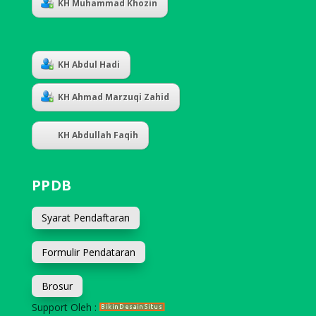
KH Muhammad Khozin
KH Abdul Hadi
KH Ahmad Marzuqi Zahid
KH Abdullah Faqih
PPDB
Syarat Pendaftaran
Formulir Pendataran
Brosur
Support Oleh :