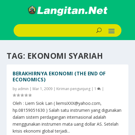
TAG:
EKONOMI SYARIAH
BERAKHIRNYA EKONOMI (THE END OF
ECONOMICS)
by
admin
|
Mar 1, 2009
|
Kiriman pengunjung
|
1
|
Oleh : Liem Siok Lan ( liemsiXXX@yahoo.com,
hp.08159051630 ) Salah satu instrumen yang digunakan
dalam sistem perdagangan internasional adalah
menggunakan instrumen mata uang dollar AS. Setelah
krisis ekonomi global terjadi...