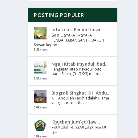
POSTING POPULER
Informasi Pendaftaran
San...
SYARAT – SYARAT
PENDAFTARAN SANTRI BARU 1.
Sowan kepada...
3.2k views
Ngaji Kitab Irsyadul Ibad...
Pengajian kitab Irsyadul Ibad
pada Senin, (31/7/23) mem...
2.8k views
Biografi Singkat KH. Abdu...
KH. Abdullah Faqih adalah ulama
yang kharismatik sekali...
2.6k views
Khutbah Jum’at (Jaw...
الخطبة الاولى الْحَمْدُ لِلهِ الْمَلِكِ الْعَلَّامِ
وَا...
1.8k views