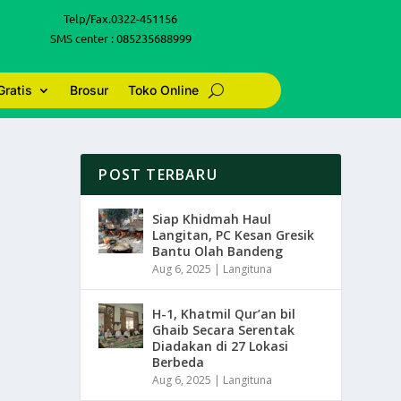
Telp/Fax.0322-451156
SMS center : 085235688999
Gratis
Brosur
Toko Online
POST TERBARU
Siap Khidmah Haul
Langitan, PC Kesan Gresik
Bantu Olah Bandeng
Aug 6, 2025
|
Langituna
H-1, Khatmil Qur’an bil
Ghaib Secara Serentak
Diadakan di 27 Lokasi
Berbeda
Aug 6, 2025
|
Langituna