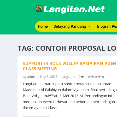
Home
Selayang Pandang
Biografi P
TAG:
CONTOH PROPOSAL LO
SUPPORTER BOLA VOLLEY RAMAIKAN AGE
CLASS MEETING
by
admin
|
May 5, 2013
|
Langituna
|
0
|
Langitan- semarak para santri meramaikan halaman
Madrasah Al Falahiyah dalam laga semi final pertading
Bola Volly Jumâ€™at ,3 Mei 2013 M. Pertandingan ini
merupakan event terbesar dari beberapa pertandingan
dalam agenda Class...