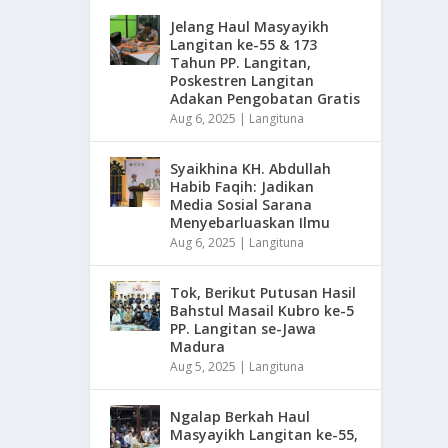
Jelang Haul Masyayikh
Langitan ke-55 & 173
Tahun PP. Langitan,
Poskestren Langitan
Adakan Pengobatan Gratis
Aug 6, 2025
|
Langituna
Syaikhina KH. Abdullah
Habib Faqih: Jadikan
Media Sosial Sarana
Menyebarluaskan Ilmu
Aug 6, 2025
|
Langituna
Tok, Berikut Putusan Hasil
Bahstul Masail Kubro ke-5
PP. Langitan se-Jawa
Madura
Aug 5, 2025
|
Langituna
Ngalap Berkah Haul
Masyayikh Langitan ke-55,