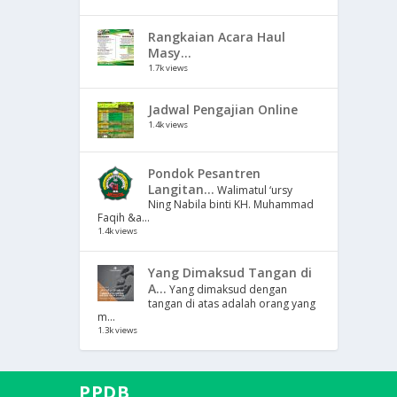
Rangkaian Acara Haul
Masy...
1.7k views
Jadwal Pengajian Online
1.4k views
Pondok Pesantren
Langitan...
Walimatul ‘ursy
Ning Nabila binti KH. Muhammad
Faqih &a...
1.4k views
Yang Dimaksud Tangan di
A...
Yang dimaksud dengan
tangan di atas adalah orang yang
m...
1.3k views
PPDB