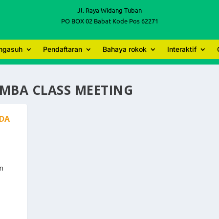
Jl. Raya Widang Tuban
PO BOX 02 Babat Kode Pos 62271
engasuh
Pendaftaran
Bahaya rokok
Interaktif
MBA CLASS MEETING
NDA
an