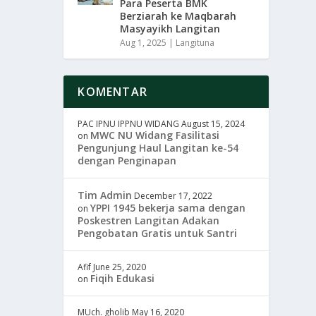
Para Peserta BMK
Berziarah ke Maqbarah
Masyayikh Langitan
Aug 1, 2025
|
Langituna
KOMENTAR
PAC IPNU IPPNU WIDANG
August 15, 2024
MWC NU Widang Fasilitasi
on
Pengunjung Haul Langitan ke-54
dengan Penginapan
Tim Admin
December 17, 2022
YPPI 1945 bekerja sama dengan
on
Poskestren Langitan Adakan
Pengobatan Gratis untuk Santri
Afif
June 25, 2020
Fiqih Edukasi
on
MUch. gholib
May 16, 2020