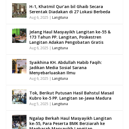
H-1, Khatmil Qur’an bil Ghaib Secara
Serentak Diadakan di 27 Lokasi Berbeda
Aug 6, 2025
|
Langituna
Jelang Haul Masyayikh Langitan ke-55 &
173 Tahun PP. Langitan, Poskestren
Langitan Adakan Pengobatan Gratis
Aug 6, 2025
|
Langituna
Syaikhina KH. Abdullah Habib Faqih:
Jadikan Media Sosial Sarana
Menyebarluaskan Ilmu
Aug 6, 2025
|
Langituna
Tok, Berikut Putusan Hasil Bahstul Masail
Kubro ke-5 PP. Langitan se-Jawa Madura
Aug 5, 2025
|
Langituna
Ngalap Berkah Haul Masyayikh Langitan
ke-55, Para Peserta BMK Berziarah ke
Maqbarah Masyayikh Langitan