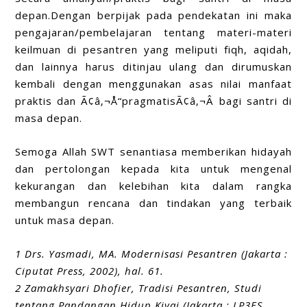
depan.Dengan berpijak pada pendekatan ini maka
pengajaran/pembelajaran tentang materi-materi
keilmuan di pesantren yang meliputi fiqh, aqidah,
dan lainnya harus ditinjau ulang dan dirumuskan
kembali dengan menggunakan asas nilai manfaat
praktis dan Ã¢â‚¬Å“pragmatisÃ¢â‚¬Â bagi santri di
masa depan.
Semoga Allah SWT senantiasa memberikan hidayah
dan pertolongan kepada kita untuk mengenal
kekurangan dan kelebihan kita dalam rangka
membangun rencana dan tindakan yang terbaik
untuk masa depan.
1 Drs. Yasmadi, MA. Modernisasi Pesantren (Jakarta :
Ciputat Press, 2002), hal. 61.
2 Zamakhsyari Dhofier, Tradisi Pesantren, Studi
tentang Pandangan Hidup Kiyai (Jakarta : LP3ES,