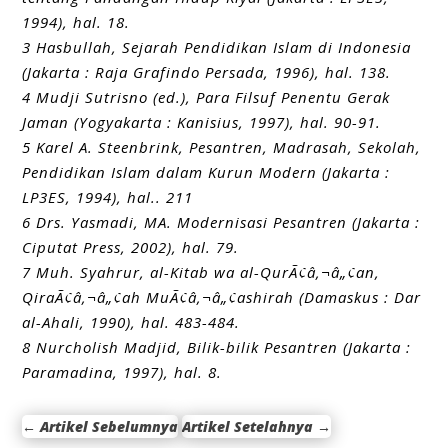
1994), hal. 18.
3 Hasbullah, Sejarah Pendidikan Islam di Indonesia
(Jakarta : Raja Grafindo Persada, 1996), hal. 138.
4 Mudji Sutrisno (ed.), Para Filsuf Penentu Gerak
Jaman (Yogyakarta : Kanisius, 1997), hal. 90-91.
5 Karel A. Steenbrink, Pesantren, Madrasah, Sekolah,
Pendidikan Islam dalam Kurun Modern (Jakarta :
LP3ES, 1994), hal.. 211
6 Drs. Yasmadi, MA. Modernisasi Pesantren (Jakarta :
Ciputat Press, 2002), hal. 79.
7 Muh. Syahrur, al-Kitab wa al-QurÃ¢â‚¬â„¢an,
QiraÃ¢â‚¬â„¢ah MuÃ¢â‚¬â„¢ashirah (Damaskus : Dar
al-Ahali, 1990), hal. 483-484.
8 Nurcholish Madjid, Bilik-bilik Pesantren (Jakarta :
Paramadina, 1997), hal. 8.
←
Artikel Sebelumnya
Artikel Setelahnya
→