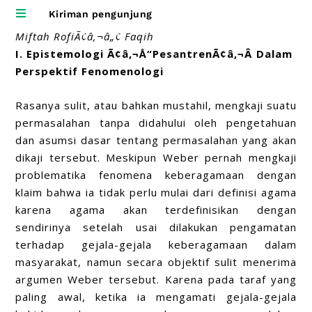

Kiriman pengunjung
Miftah RofiÃ¢â‚¬â„¢ Faqih
I. Epistemologi Ã¢â‚¬Å“PesantrenÃ¢â‚¬Â Dalam
Perspektif Fenomenologi
Rasanya sulit, atau bahkan mustahil, mengkaji suatu
permasalahan tanpa didahului oleh pengetahuan
dan asumsi dasar tentang permasalahan yang akan
dikaji tersebut. Meskipun Weber pernah mengkaji
problematika fenomena keberagamaan dengan
klaim bahwa ia tidak perlu mulai dari definisi agama
karena agama akan terdefinisikan dengan
sendirinya setelah usai dilakukan pengamatan
terhadap gejala-gejala keberagamaan dalam
masyarakat, namun secara objektif sulit menerima
argumen Weber tersebut. Karena pada taraf yang
paling awal, ketika ia mengamati gejala-gejala