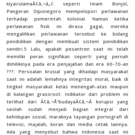
kiyai/ulamaÃ¢â‚¬â„¢ seperti Imam Bonjol,
Pangeran Diponegoro mempelopori perlawanan
terhadap pemerintah kolonial. Namun ketika
perlawanan fisik ini dirasa gagal, mereka
mengalihkan perlawanan tersebut ke bidang
pendidikan dengan membuat sistem pendidikan
sendiri.5 Lalu, apakah pesantren saat ini telah
memiliki peran signifikan seperti yang pernah
dimilikinya pada era penjajahan dan era 60-70-an
???. Persoalan krusial yang dihadapi masyarakat
saat ini adalah lemahnya integritas moral, baik di
tingkat masyarakat kelas menengah-atas maupun
di kalangan grassroot. Indikator dari problem ini
terlihat dari Ã¢â‚¬Å“budayaÃ¢â‚¬Â korupsi yang
seolah sudah menjadi bagian integral dari
kehidupan sosial, maraknya tayangan pornografi di
televisi, majalah, koran dan media cetak lainnya.
Ada yang menyebut bahwa Indonesia saat ini