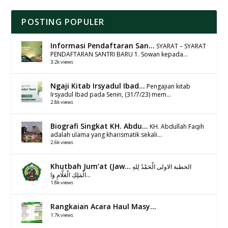
POSTING POPULER
Informasi Pendaftaran San...
SYARAT – SYARAT
PENDAFTARAN SANTRI BARU 1. Sowan kepada...
3.2k views
Ngaji Kitab Irsyadul Ibad...
Pengajian kitab
Irsyadul Ibad pada Senin, (31/7/23) mem...
2.8k views
Biografi Singkat KH. Abdu...
KH. Abdullah Faqih
adalah ulama yang kharismatik sekali...
2.6k views
Khutbah Jum’at (Jaw...
الخطبة الاولى الْحَمْدُ لِلهِ
الْمَلِكِ الْعَلَّامِ وَا...
1.8k views
Rangkaian Acara Haul Masy...
1.7k views