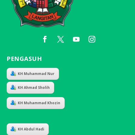
PENGASUH
KH Muhammad Nur
KH Ahmad Sholih
KH Muhammad Khozin
KH Abdul Hadi