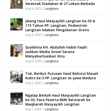
Serentak Diadakan di 27 Lokasi Berbeda
Aug 6, 2025
|
Langituna
Jelang Haul Masyayikh Langitan ke-55 &
173 Tahun PP. Langitan, Poskestren
Langitan Adakan Pengobatan Gratis
Aug 6, 2025
|
Langituna
Syaikhina KH. Abdullah Habib Faqih:
Jadikan Media Sosial Sarana
Menyebarluaskan Ilmu
Aug 6, 2025
|
Langituna
Tok, Berikut Putusan Hasil Bahstul Masail
Kubro ke-5 PP. Langitan se-Jawa Madura
Aug 5, 2025
|
Langituna
Ngalap Berkah Haul Masyayikh Langitan
ke-55, Para Peserta BMK Berziarah ke
Maqbarah Masyayikh Langitan
Aug 1, 2025
|
Langituna