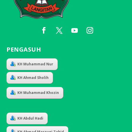
PENGASUH
KH Muhammad Nur
KH Ahmad Sholih
KH Muhammad Khozin
KH Abdul Hadi
KH Ahmad Marzuqi Zahid