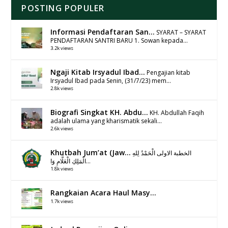
POSTING POPULER
Informasi Pendaftaran San...
SYARAT – SYARAT
PENDAFTARAN SANTRI BARU 1. Sowan kepada...
3.2k views
Ngaji Kitab Irsyadul Ibad...
Pengajian kitab
Irsyadul Ibad pada Senin, (31/7/23) mem...
2.8k views
Biografi Singkat KH. Abdu...
KH. Abdullah Faqih
adalah ulama yang kharismatik sekali...
2.6k views
Khutbah Jum’at (Jaw...
الخطبة الاولى الْحَمْدُ لِلهِ
الْمَلِكِ الْعَلَّامِ وَا...
1.8k views
Rangkaian Acara Haul Masy...
1.7k views